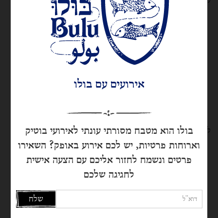
לבצק:
1 כוס קמח טף
1 כוס קמח שקדים
1 כוס סוכר קוקוס
קורט מלח
100 גרם חמאה
אירועים עם בולו
2 חלמונים
נייר אפייה וקטניות לאפייה עיוורת
בולו הוא מטבח מסורתי עונתי לאירועי בוטיק
למלית:
וארוחות פרטיות, יש לכם אירוע באופק? השאירו
250 גרם מסקרפונה
פרטים ונשמח לחזור אליכם עם הצעה אישית
100 מ״ל שמנת מתוקה
לחגיגה שלכם
4 נקטרינות
20 עלי זוטה