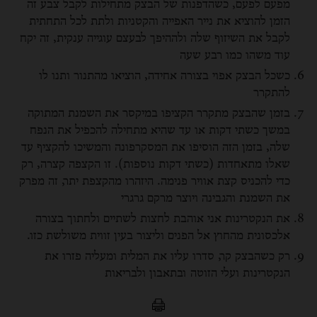
מפעם לפעם, כשהדפנות של הבצק מתחילות לקבל צבע זה
הזמן להוציא את נייר האפייה והקטניות ולתת לכל התחתית
לקבל את השיזוף שלה ולההיפך לבעצם עוגייה ענקית, זה יקח
עוד משהו כמו רבע שעה
כשכל הבצק אפוי בצורה אחידה, הוציאו מהתנור ותנו לו
להתקרר
בזמן שהבצק מתקרר הקציפו במיקסר את השמנת המתוקה
במשך כשתי דקות או עד שהיא מתחילה להכפיל את הנפח
שלה, בזמן הזה הוסיפו את המסקרפונה והמשיכו להקציף עד
שאלו מתאחדות (כשתי דקות נוספות). זו הקצפה קצרה, רק
כדי להכניס קצת אוויר פנימה. היזהרו מהקצפת יתר, זה מפרק
את השמנת והגבינה ויוצר מרקם גרגרי
את הנקטרינות אני אוהבת לחצות לשתיים ולחתוך בצורה
אלכסונית מהחוץ אל הפנים וליצור בעין זווית משולשת כזו.
רק כשהבצק קר, סדרו עליו את המלית ומעליה פזרו את
הנקטרינות ועלי הזוטה ובתאבון ולבריאות