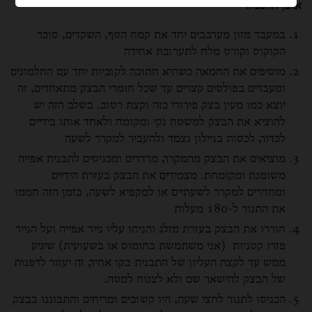
אופן ההכנה:
במעבד מזון מערבבים יחד את קמח הטף, השקדים, סוכר
הקוקוס וקורט מלח לתערובת אחידה
מוסיפים את החמאה כשהיא חתוכה לקוביות יחד עם החלמונים
ומעבדים בפולסים קצרים עד שכל חומרי הבצק מתאחדים, זה
יוצא כמו מעין בצק פירורי כזה וקצת רטוב. בשלב הזה יש
להוציא את הבצק למשטח נקי ומקומח ולאחד אותו בידיים
לכדור, לכסות בניילון נצמד ולהעביר למקרר לשעה
מוציאים את הבצק מהמקרר, מרדדים ומכניסים לתבנית אפייה
משומנת ומקומחת. מצמידים את הבצק בעזרת הידיים
ומחזירים למקרר לשעתיים או למקפיא לשעה, בזמן הזה חממו
את התנור ל-180 מעלות
חוררו את הבצק בעזרת מזלג והניחו עליו נייר אפייה ועל הנייר
פזרו קטניות (אני משתמשת בחומוס או בשעועית) שיגיע
ממש עד לקצה העליון של התבנית בקו אחיד, זה יעזור לדפנות
של הבצק להישאר שם ולא לצנוח למטה.
הכניסו לתנור לחצי שעה, היו קשובים ומריחים והתבוננו בבצק