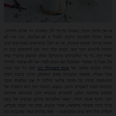
אז אין גלוטן וסוכר. באסה! ביי ביי לכן פסטות, היו שלום גלידות..
אהלן וסהלן חלבונים וירקות. למזלי זו לא אלרגיה, ככה שזו לא
הייתה פרידה סופית סופנית. אז יש ויש! ובחודשים האחרונים הגוף
התחיל להרגיש יותר טוב. הבטן קלה יותר וגם להתחטב ככה זה
תמיד כיף, ביי ביי קילוגרמים מיותרים! שלא ישתמע מדבריי שזה
קל, אבל זה אפשרי ומתגמל וגם טעים למדי. אני לא אשקר שהייתי
זוללת תבנית שלמה של
עוגת השוקולד הזו
לפני כל דבר אחר,
אבל וואלה, מצאתי מתכונים ממש טעימים, הרבה בזכות גיסתי
המקסימה שחיה על תזונת פליאו וגילתה לי את נפלאות סוכר
הקוקוס וקמח השקדים והטף. בעצם, השינוי הזה הוא התמרה של
המתוק מהסוכר הלבן, לסוכרים טבעיים יותר, במינונים פחותים
יותר והגוף אומר תודה. הפאי שלפניכם מורכב מבסיס של בצק
פריך נהדר שעשוי מחמאה, סוכר קוקוס, קמח טף וקמח שקדים,
המלית שלו היא קרם מסקרפונה – שזה מדהים כמה שהגבינה הזו