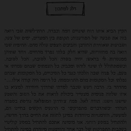
דלג למתכון
הקיץ הביא איתו רוח שינויים חמה וכבדה. הדת״לשית שבי רואה
בזה את טבעה של הפורענות; תקופת בין המצרים, ימים של צער,
ושבועות שאווירת החורבן והביבים הצפים עולה מהם. ההיפית שבי
רואה בה מחזוריות, שהיא חלק בלתי נפרד מהחיים. ויחד שתיהן
ממנטרות לי בראש: יהיה בסדר, הכל לטובה, הכל לטובה.
וכשמתחולל לו שינוי לוהט ומכביד, כל הצמתים שבהם עמדתי אי
פעם, כל פניה שבה הלכתי כנגד כל הסיכויים, כל המקומות שבהם
נפלתי וכל המקומות מהם התרוממתי, כל ה״מה היה קורה אילו…״
מהדהד בי. הרבה רעש שכבר למדתי שהדרך היחידה למצוא בו
איזו שלווה פנימית מצטייר ביכולת לראות את כל הטוב והשפע
שישנו וישנו. תודה לאל. פמה צ׳ודרון המופלאה גורסת בספרה
הנהדר ״כשהדברים מתפרקים״ כי הרגעים הקשים בחיינו הם,
למעשה, הזדמנויות מיוחדות במינן לחוות את החיים בדרך חדשה,
ולהתחיל במסע רוחני. אני מזמינה אתכם להתחיל במסע קולינרי
בעקבות התפרקות של דבר אחד והזדמנות מיוחדת במינה להתחיל