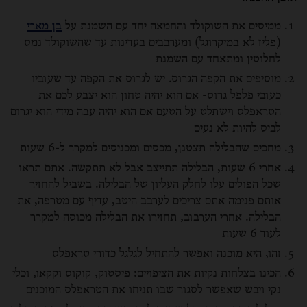
ממיסים את השוקולד והחמאה יחד עם השמנת על
בן מארי
(פליז לא במיקרוגל) ומערבבים בעדינות עד שהשוקולד נמס
לחלוטין ומתאחד עם השמנת
מוסיפים את הקפה הגרוס. יש לגרוס את הקפה עד שעוביו
כעובי פלפל גרוס- אם הוא יהיה טחון הוא יצבע לכם את
הטראפלס וישתלט על הטעם אם הוא יהיה עבה מידי הוא יגרום
לביס להיות לא נעים
מחכים שהבלילה תצטנן, מכסים ומכניסים למקרר ל-6 שעות
אחרי 6 שעות, הבלילה תתייצב אבל לא תתקשה. אתם תראו
שכל הפולים עלו לחלק העליון של הבלילה. בשביל להחזיר
אותם פנימה אתם צריכים לערבב היטב, עדיף עם מטרפה, את
הבלילה. אחרי הערבוב, תחזירו את הבלילה מכוסה למקרר
לעוד 6 שעות
זהו, היא מוכנה ואפשר להתחיל לגלגל כדורי טראפלס
הכינו בצלחות נקיות את הציפויים: פיסטוק, קוקוס וקקאו, וכלי
נקי ויבש שאפשר לסגור שבו תניחו את הטראפלס המוכנים